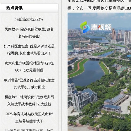
消费是拉动经济增长的重要动力，
热点资讯
据，全市一季度网签交易商品房183
港股迅策涨超22%
民间故事: 除夕夜的壁纸里, 藏着
老马头的秘密!
妇产科医生坦言: 娃是来讨债还是
报恩的, 从出生就能看出来了
意大利北方联盟拟对国内银行征
收50亿欧元暴利税
欧洲警告“已准备好击落侵犯领空
的俄军机”, 俄方回应
棋盘岭“一地两设伏” 战例经典写
入解放军战术教科书_大皖新
2025 年育儿补贴政策正式出炉!
生娃养娃能领钱了