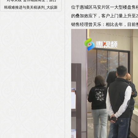
“对等关税”暂停期限将至，加日
位于惠城区马安片区一大型楼盘售
韩艰难推进与美关税谈判_大皖新
的叠加效应下，客户上门量上升至2
销售经理曾天乐：相比去年，目前