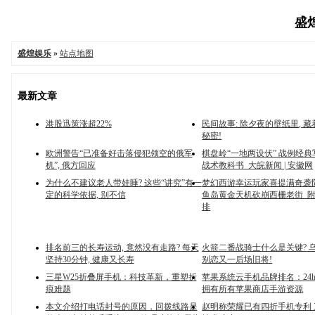
盛煌
盛煌娱乐
»
站点地图
最新文章
港股迅策涨超22%
民间故事: 除夕夜的壁纸里, 
秘密!
欧洲警告“已准备好击落侵犯领空的俄军
棋盘岭“一地两设伏” 战例经
机”, 俄方回应
战术教科书_大皖新闻 | 安徽网
为什么不建议老人带娃睡? 这些“讲究”有一
梦幻西游幸运玩家喜提满奇袭
定的科学依据, 别不信
鱼岛黄金天机砍崩西栅老街_附
排
排名前三的长寿运动, 竟然没有走路? 每天
火箭二番战骑士什么是关键? 
坚持30分钟, 健康又长寿
别恋又一后场旧将!
三星W25折叠屏手机：科技革新，重塑折
苹果系统云手机品牌排名：24
痕难题
拥有所有苹果商店手游资源
本文介绍打电话封号的原因，回拨线路是
赵明称荣耀已有四折手机专利